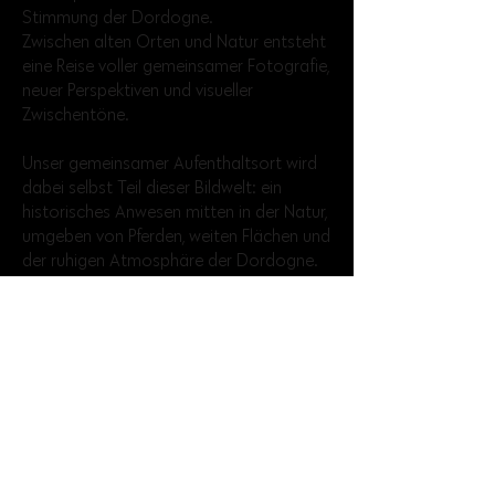
Stimmung der Dordogne.
Zwischen alten Orten und Natur entsteht
eine Reise voller gemeinsamer Fotografie,
neuer Perspektiven und visueller
Zwischentöne.
Unser gemeinsamer Aufenthaltsort wird
dabei selbst Teil dieser Bildwelt: ein
historisches Anwesen mitten in der Natur,
umgeben von Pferden, weiten Flächen und
der ruhigen Atmosphäre der Dordogne.
Impressum
Newsletter
Datenschutz
AGB
Vertrag widerrufen