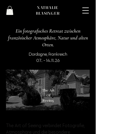
NATHALIE
BLASINGER
Ein fotografisches Retreat zwischen
französischer Atmosphäre, Natur und alten
Orten.
Dordogne, Frankreich
07. - 14.11.26
The Art
Of
Seeing
The Art of Seeing verbindet Fotografie,
Atmosphäre und die besondere